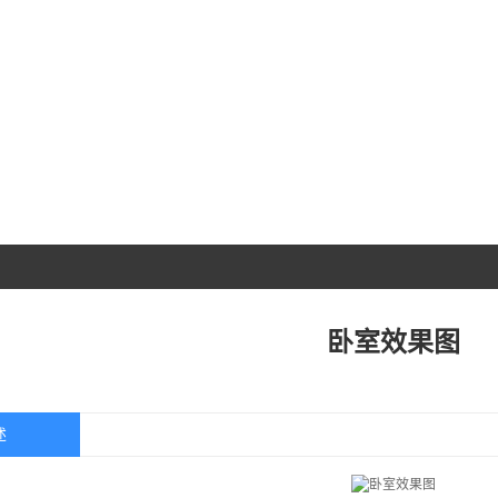
360°全景
动画设计
新闻资讯
卧室效果图
述